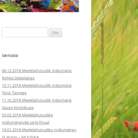
Otsi:
ÜRITUSED
06.12.2018 Meelelahutuslik mälumäng
Rohke Debelakiga
15.11.2018 Meelelahutuslik mälumäng
Timo Tarvega
11.10.2018 Meelelahutuslik mälumäng
Gaute Kivistikuga
03.02.2018 Meelelahutuslike
mälumängude sarja finaal
19.01.2018 Meelelahutusliku mälumängu
IV etapp – MUUSIKA