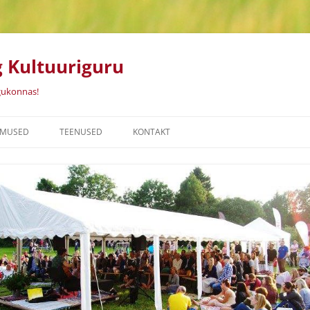
 Kultuuriguru
gukonnas!
Liigu
sisu
MUSED
TEENUSED
KONTAKT
juurde
NID
A TERVISEKS
TAMMIKU MÄNGUMAA
LELAHUTUSLIKE
TELKIDE RENT
UMÄNGUDE SARI
JÕULUVANA ALBERT
ANSAMBEL JUPITER
KONTSERT- JA STUUDIOTEHNIKA