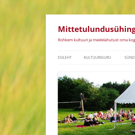
Mittetulundusühing
Rohkem kultuuri ja meelelahutust oma ko
ESILEHT
KULTUURIGURU
SÜND
INIMESED JA ORGANISATSIOO
KEIL
PÕHIKIRI
MEE
MÄL
MAJANDUSAASTA ARUANDED