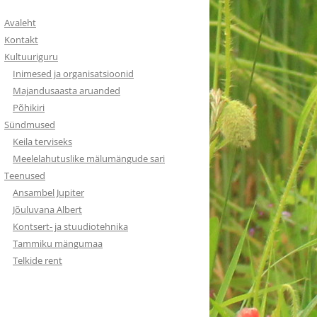
Avaleht
Kontakt
Kultuuriguru
Inimesed ja organisatsioonid
Majandusaasta aruanded
Põhikiri
Sündmused
Keila terviseks
Meelelahutuslike mälumängude sari
Teenused
Ansambel Jupiter
Jõuluvana Albert
Kontsert- ja stuudiotehnika
Tammiku mängumaa
Telkide rent