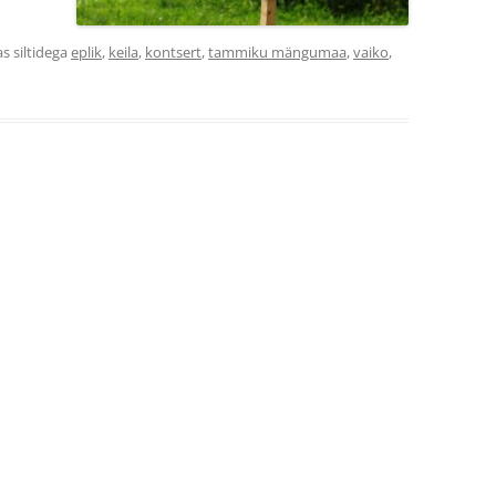
s siltidega
eplik
,
keila
,
kontsert
,
tammiku mängumaa
,
vaiko
,