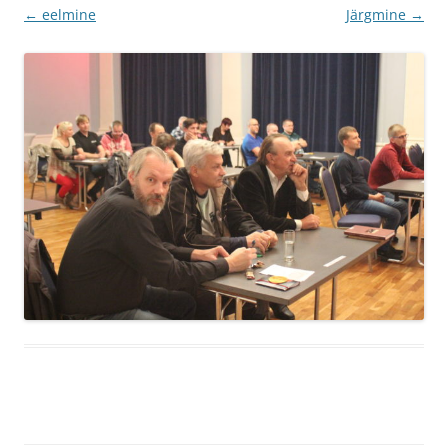
← eelmine
Järgmine →