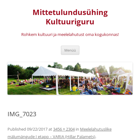
Mittetulundusühing
Kultuuriguru
Rohkem kultuuri ja meelelahutust oma kogukonnas!
Liigu
Menüü
sisu
juurde
IMG_7023
Published
09/22/2017
at
3456 × 2304
in
Meelelahutuslike
mälumängude I etapp – VARIA (Hillar Palamets)
.