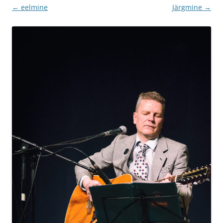
← eelmine
Järgmine →