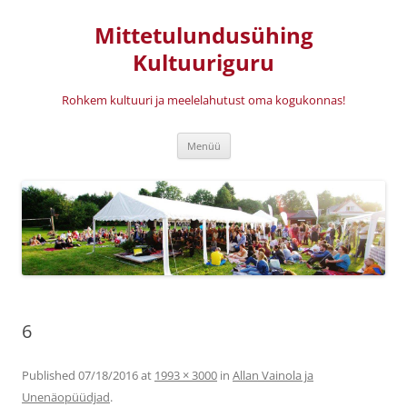
Mittetulundusühing
Kultuuriguru
Rohkem kultuuri ja meelelahutust oma kogukonnas!
Liigu
Menüü
sisu
juurde
6
Published
07/18/2016
at
1993 × 3000
in
Allan Vainola ja
Unenäopüüdjad
.